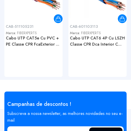
CAB-511105231
CAB-601103113
Marca:
FIBERXPERTS
Marca:
FIBERXPERTS
Cabo UTP CAT5e Cu PVC +
Cabo UTP CAT6 4P Cu LSZH
PE Classe CPR FcaExterior ...
Classe CPR Dca Interior C...
Campanhas de descontos !
Subscreva a nossa newsletter, as melhores novidades no seu e-
mail