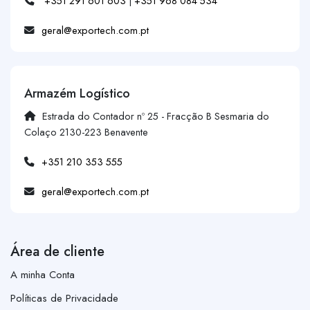
+351 291 601 603
|
+351 968 084 534
geral@exportech.com.pt
Armazém Logístico
Estrada do Contador nº 25 - Fracção B Sesmaria do
Colaço 2130-223 Benavente
+351 210 353 555
geral@exportech.com.pt
Área de cliente
A minha Conta
Políticas de Privacidade