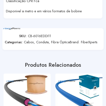
Classificação CPR Fca
Disponivel a metro e em vários formatos de bobine
SKU:
CB-6016EDDI11
Categorias:
Cabos
,
Conduta
,
Fibra Óptica
Brand:
FiberXperts
Produtos Relacionados