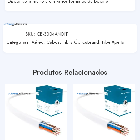
Disponivel a metro e em vários formatos de bobine
SKU:
CB-3004ANDI11
Categorias:
Aéreo
,
Cabos
,
Fibra Óptica
Brand:
FiberXperts
Produtos Relacionados