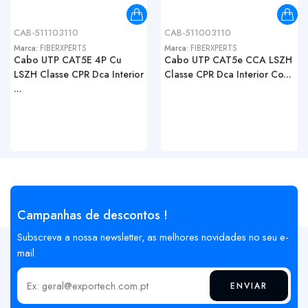
CAB-511103110
CAB-511003110
Marca:
FIBERXPERTS
Marca:
FIBERXPERTS
Cabo UTP CAT5E 4P Cu
Cabo UTP CAT5e CCA LSZH
LSZH Classe CPR Dca Interior
Classe CPR Dca Interior Co...
...
Campanhas de descontos !
Subscreva a nossa newsletter, as melhores novidades no seu e-
mail
ENVIAR
Insira o seu email