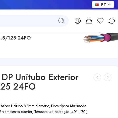
PT
2.5/125 24FO
P Unitubo Exterior
125 24FO
éreo Unitubo 8.8mm diametro, Fibra óptica Multimodo
o ambientes exterior, Temperatura operação -40º + 70º,