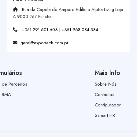
Rua da Capela do Amparo Edifício Alpha Living Loja
A 9000-267 Funchal
+351 291 601 603
|
+351 968 084 534
geral@exportech.com.pt
mulários
Mais Info
a de Parceiros
Sobre Nós
a RMA
Contactos
Configurador
2smart HR