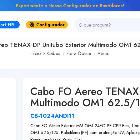
Experimente o Nosso Configurador de Bastidores!
art HR
Configurador
eo TENAX DP Unitubo Exterior Multimodo OM1 6
Início
Cabos
Fibra Óptica
Aéreo
Cabo FO Aereo TENAX D
Multimodo OM1 62.5/
CB-1024ANDI11
Cabo FO Aéreo Exterior MM OM1 24FO PE CPR Fca, Tipo A
OM1 62.5/125, Polietileno (PE) com protecção UV, Aplicaçã
Revestimento cor Preto, Clas...