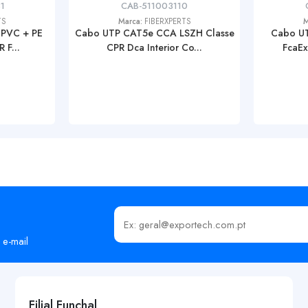
1
CAB-511003110
TS
Marca:
FIBERXPERTS
M
 PVC + PE
Cabo UTP CAT5e CCA LSZH Classe
Cabo UT
 F...
CPR Dca Interior Co...
FcaEx
Insira o seu email
 e-mail
Filial Funchal