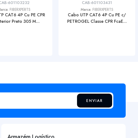
CAB-601103232
CAB-601103431
arca:
FIBERXPERTS
Marca:
FIBERXPERTS
P CAT6 4P Cu PE CPR
Cabo UTP CAT6 4P Cu PE c/
terior Preto 305 M...
PETROGEL Classe CPR FcaE...
ENVIAR
Armazém Logístico