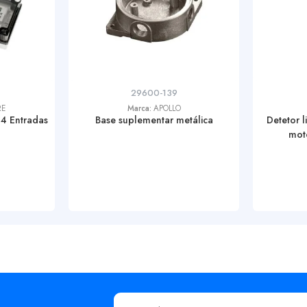
29600-139
RE
Marca:
APOLLO
4 Entradas
Base suplementar metálica
Detetor 
mot