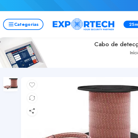
Categorias
2Sm
Cabo de detecç
Iníc