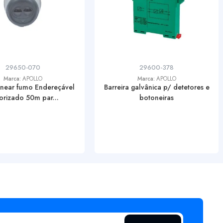
29650-070
29600-378
Marca:
APOLLO
Marca:
APOLLO
linear fumo Endereçável
Barreira galvânica p/ detetores e
orizado 50m par...
botoneiras