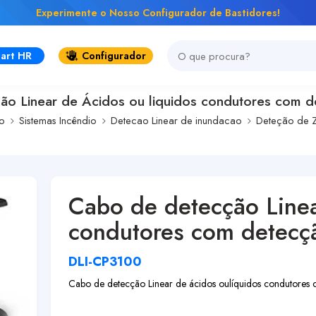
Experimente o Nosso Configurador de Bastidores!
art HR
Configurador
ão Linear de Ácidos ou liquidos condutores com d
io
Sistemas Incêndio
Detecao Linear de inundacao
Deteção de 
Cabo de detecção Linea
condutores com detecç
DLI-CP3100
Cabo de detecção Linear de ácidos ou
líquidos condutores