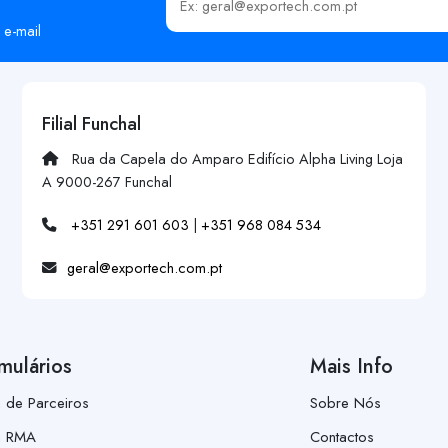
Insira o seu email
 e-mail
Filial Funchal
Rua da Capela do Amparo Edifício Alpha Living Loja
A 9000-267 Funchal
+351 291 601 603
|
+351 968 084 534
geral@exportech.com.pt
mulários
Mais Info
a de Parceiros
Sobre Nós
a RMA
Contactos