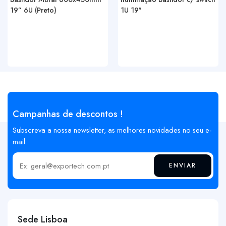
19” 6U (Preto)
1U 19″
Campanhas de descontos !
Subscreva a nossa newsletter, as melhores novidades no seu e-
mail
ENVIAR
Insira o seu email
Sede Lisboa