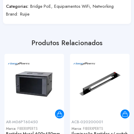
Categorias:
Bridge PoE
,
Equipamentos WiFi
,
Networking
Brand:
Ruijie
Produtos Relacionados
AR-M06PT60450
ACB-020200001
Marca:
FIBERXPERTS
Marca:
FIBERXPERTS
Bastidor Mural 600x450mm
Iluminação Bastidor c/ switch