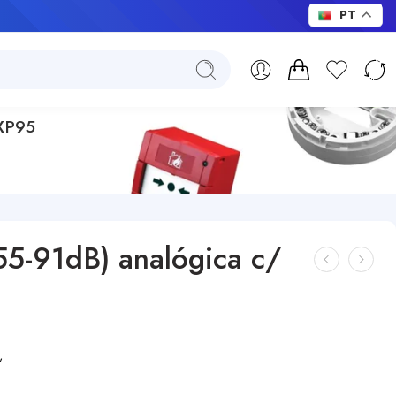
PT
 XP95
(55-91dB) analógica c/
,