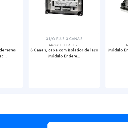
3 I/O PLUS 3 CANAIS
Marca:
GLOBAL FIRE
M
e testes
3 Canais, caixa com isolador de laço
Módulo En
c...
Módulo Endere...