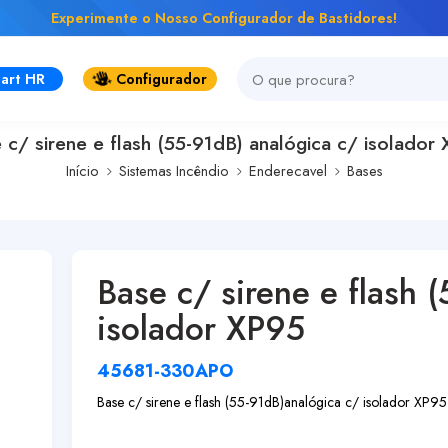
Experimente o Nosso Configurador de Bastidores!
art HR
Configurador
 c/ sirene e flash (55-91dB) analógica c/ isolador
Início
Sistemas Incêndio
Enderecavel
Bases
Base c/ sirene e flash 
isolador XP95
45681-330APO
Base c/ sirene e flash (55-91dB)
analógica c/ isolador XP95