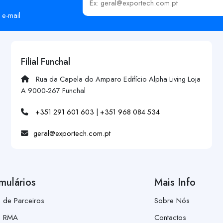
Insira o seu email
 e-mail
Filial Funchal
Rua da Capela do Amparo Edifício Alpha Living Loja
A 9000-267 Funchal
+351 291 601 603
|
+351 968 084 534
geral@exportech.com.pt
mulários
Mais Info
a de Parceiros
Sobre Nós
a RMA
Contactos