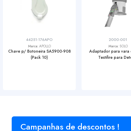
44251-176APO
2000-001
Marca:
APOLLO
Marca:
SOLO
Chave p/ Botoneira SA5900-908
Adaptador para vara d
(Pack 10)
Testifire para Dete
Campanhas de descontos !