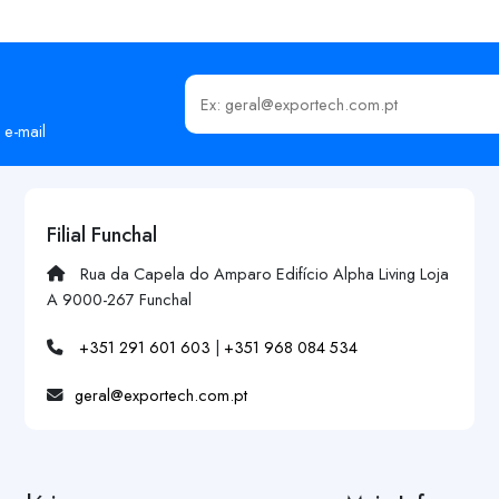
Insira o seu email
 e-mail
Filial Funchal
Rua da Capela do Amparo Edifício Alpha Living Loja
A 9000-267 Funchal
+351 291 601 603
|
+351 968 084 534
geral@exportech.com.pt