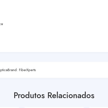
ca
ptica
Brand:
FiberXperts
Produtos Relacionados