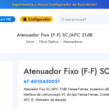
Experimente o Nosso Configurador de Bastidores!
art HR
Configurador
Atenuador Fixo (F-F) SC/APC 21dB
Início
Fibra Óptica
Atenuadores
Atenuador Fixo (F-F) 
AT-6010420021
Atenuador Fixo SC/APC 21dB Femea-Femea, Acessório utiliz
Interface de comunicação SC do tipo Femea-Femea, Contem
APC 8º, Alinhador de elevada ...