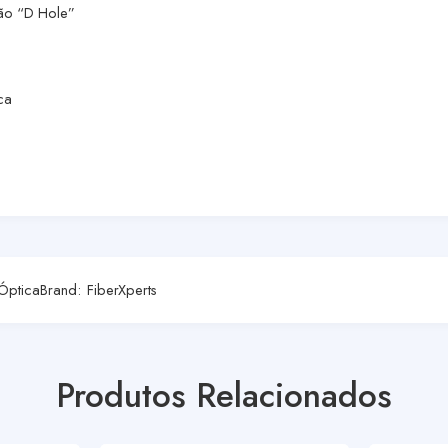
ão “D Hole”
ca
 Óptica
Brand:
FiberXperts
Produtos Relacionados