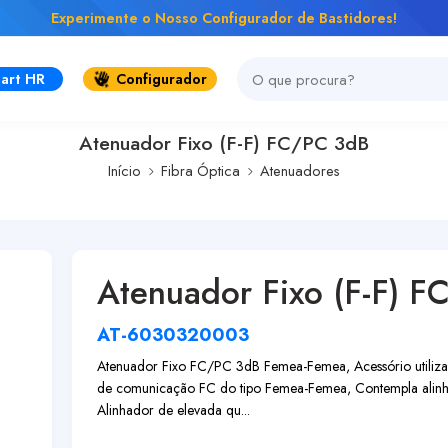
Experimente o Nosso Configurador de Bastidores!
art HR
Configurador
Atenuador Fixo (F-F) FC/PC 3dB
Início
Fibra Óptica
Atenuadores
Atenuador Fixo (F-F) 
AT-6030320003
Atenuador Fixo FC/PC 3dB Femea-Femea, Acessório utilizado
de comunicação FC do tipo Femea-Femea, Contempla alinh
Alinhador de elevada qu...