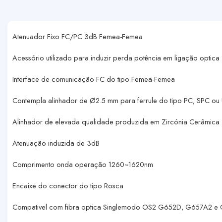
Atenuador Fixo FC/PC 3dB Femea-Femea
Acessório utilizado para induzir perda potência em ligação optica
Interface de comunicação FC do tipo Femea-Femea
Contempla alinhador de Ø2.5 mm para ferrule do tipo PC, SPC ou
Alinhador de elevada qualidade produzida em Zircónia Cerâmica
Atenuação induzida de 3dB
Comprimento onda operação 1260~1620nm
Encaixe do conector do tipo Rosca
Compativel com fibra optica Singlemodo OS2 G652D, G657A2 e