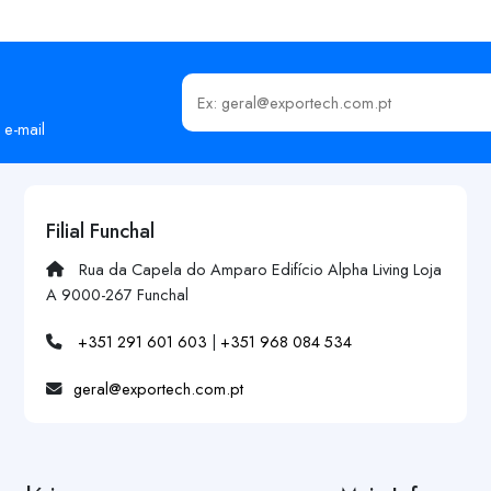
Insira o seu email
 e-mail
Filial Funchal
Rua da Capela do Amparo Edifício Alpha Living Loja
A 9000-267 Funchal
+351 291 601 603
|
+351 968 084 534
geral@exportech.com.pt