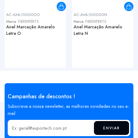
AC-AML100000O
AC-AML100000N
Marca:
FIBERXPERTS
Marca:
FIBERXPERTS
Anel Marcação Amarelo
Anel Marcação Amarelo
Letra O
Letra N
Campanhas de descontos !
Subscreva a nossa newsletter, as melhores novidades no seu e-
mail
ENVIAR
Insira o seu email