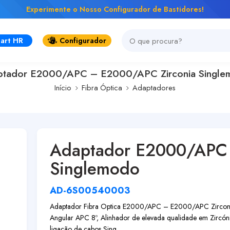
Experimente o Nosso Configurador de Bastidores!
art HR
Configurador
tador E2000/APC – E2000/APC Zirconia Singl
Início
Fibra Óptica
Adaptadores
Adaptador E2000/APC 
Singlemodo
AD-6S00540003
Adaptador Fibra Optica E2000/APC – E2000/APC Zirconia
Angular APC 8º, Alinhador de elevada qualidade em Zircónia
ligação de cabos Sing...