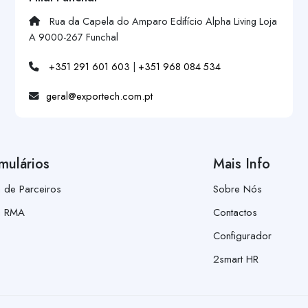
Rua da Capela do Amparo Edifício Alpha Living Loja
A 9000-267 Funchal
+351 291 601 603
|
+351 968 084 534
geral@exportech.com.pt
mulários
Mais Info
a de Parceiros
Sobre Nós
a RMA
Contactos
Configurador
2smart HR