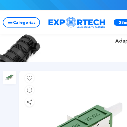
Categorias
2Sm
Adap