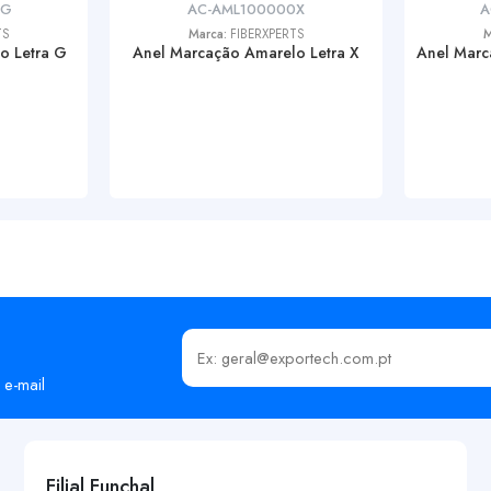
0G
AC-AML100000X
A
TS
Marca:
FIBERXPERTS
M
o Letra G
Anel Marcação Amarelo Letra X
Anel Marc
Insira o seu email
 e-mail
Filial Funchal