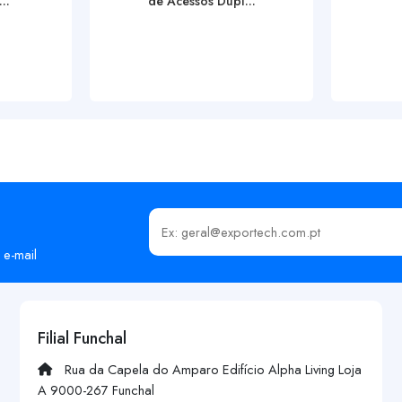
..
de Acessos Dupl...
Insira o seu email
 e-mail
Filial Funchal
Rua da Capela do Amparo Edifício Alpha Living Loja
A 9000-267 Funchal