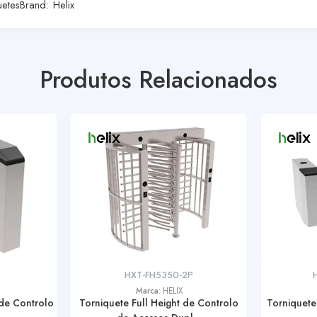
uetes
Brand:
Helix
Produtos Relacionados
HXT-FH5350-2P
Marca:
HELIX
 de Controlo
Torniquete Full Height de Controlo
Torniquete