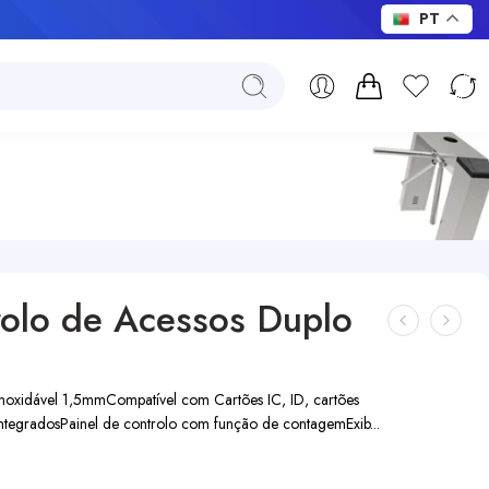
PT
rolo de Acessos Duplo
inoxidável 1,5mm
Compatível com Cartões IC, ID, cartões
integrados
Painel de controlo com função de contagem
Exib...