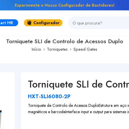
Experimente o Nosso Configurador de Bastidores!
art HR
Configurador
Torniquete SLI de Controlo de Acessos Duplo
Início
Torniquetes
Speed Gates
Torniquete SLI de Cont
HXT-SLI6080-2P
Torniquete de Controlo de Acessos Duplo
Estrutura em aço 
magnéticos e barcode
Interface input e output para sistemas 