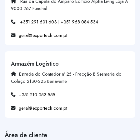
Rua da Capela do Amparo Edifício Alpha Living Loja A
9000-267 Funchal
+351 291 601 603
|
+351 968 084 534
geral@exportech.com.pt
Armazém Logístico
Estrada do Contador nº 25 - Fracção B Sesmaria do
Colaço 2130-223 Benavente
+351 210 353 555
geral@exportech.com.pt
Área de cliente