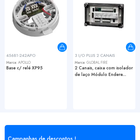
45681-242APO
3 I/O PLUS 2 CANAIS
Marca:
APOLLO
Marca:
GLOBAL FIRE
Base c/ relé XP95
2 Canais, caixa com isolador
de laço Módulo Endere...
Campanhas de descontos !