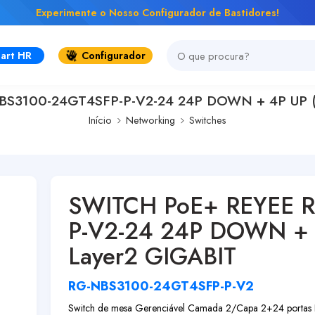
Experimente o Nosso Configurador de Bastidores!
art HR
Configurador
S3100-24GT4SFP-P-V2-24 24P DOWN + 4P UP (
Início
Networking
Switches
SWITCH PoE+ REYEE 
P-V2-24 24P DOWN + 
Layer2 GIGABIT
RG-NBS3100-24GT4SFP-P-V2
Switch de mesa Gerenciável Camada 2/Capa 2+
24 porta