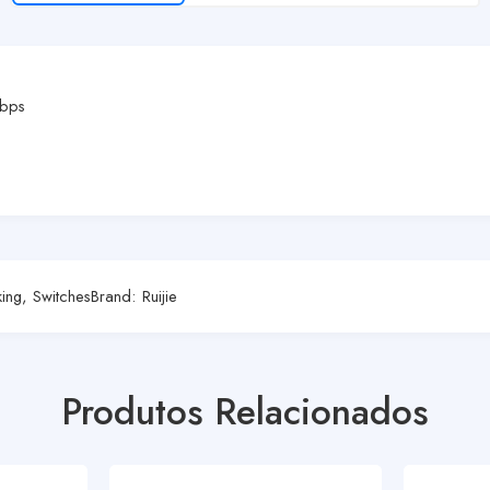
Mbps
ing
,
Switches
Brand:
Ruijie
Produtos Relacionados