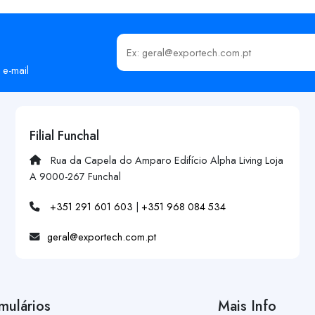
Insira o seu email
 e-mail
Filial Funchal
Rua da Capela do Amparo Edifício Alpha Living Loja
A 9000-267 Funchal
+351 291 601 603
|
+351 968 084 534
geral@exportech.com.pt
mulários
Mais Info