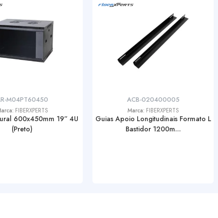
AR-M04PT60450
ACB-020400005
arca:
FIBERXPERTS
Marca:
FIBERXPERTS
Mural 600x450mm 19” 4U
Guias Apoio Longitudinais Formato L
(Preto)
Bastidor 1200m...