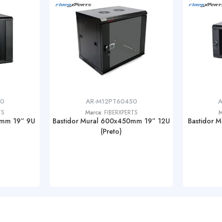
50
AR-M12PT60450
TS
Marca:
FIBERXPERTS
M
0mm 19” 9U
Bastidor Mural 600x450mm 19” 12U
Bastidor 
(Preto)