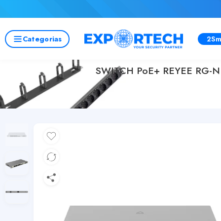
Categorias
2Sm
SWITCH PoE+ REYEE RG-NB