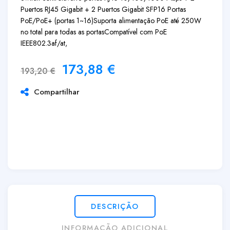
Puertos RJ45 Gigabit + 2 Puertos Gigabit SFP
16 Portas
PoE/PoE+ (portas 1~16)
Suporta alimentação PoE até 250W
no total para todas as portas
Compatível com PoE
IEEE802.3af/at,
173,88
€
193,20
€
Compartilhar
DESCRIÇÃO
INFORMAÇÃO ADICIONAL