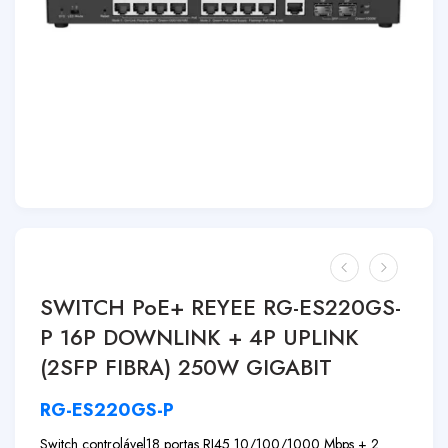
SWITCH PoE+ REYEE RG-ES220GS-
P 16P DOWNLINK + 4P UPLINK
(2SFP FIBRA) 250W GIGABIT
RG-ES220GS-P
Switch controlável
18 portas RJ45 10/100/1000 Mbps + 2