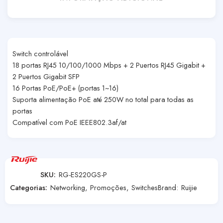
Switch controlável
18 portas RJ45 10/100/1000 Mbps + 2 Puertos RJ45 Gigabit +
2 Puertos Gigabit SFP
16 Portas PoE/PoE+ (portas 1~16)
Suporta alimentação PoE até 250W no total para todas as
portas
Compatível com PoE IEEE802.3af/at
SKU:
RG-ES220GS-P
Categorias:
Networking
,
Promoções
,
Switches
Brand:
Ruijie