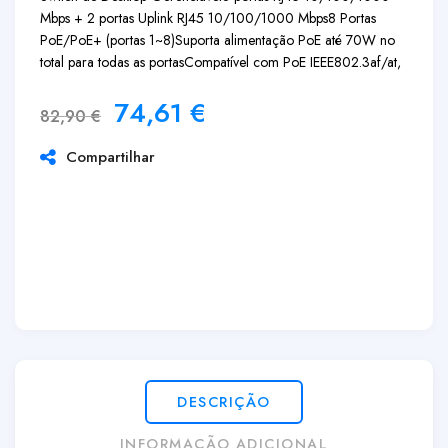
Mbps + 2 portas Uplink RJ45 10/100/1000 Mbps
8 Portas
PoE/PoE+ (portas 1~8)
Suporta alimentação PoE até 70W no
total para todas as portas
Compatível com PoE IEEE802.3af/at,
74,61
€
82,90
€
Compartilhar
DESCRIÇÃO
INFORMAÇÃO ADICIONAL