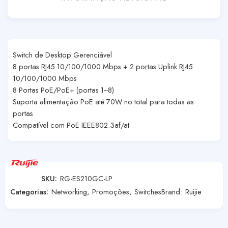
Switch de Desktop Gerenciável
8 portas RJ45 10/100/1000 Mbps + 2 portas Uplink RJ45
10/100/1000 Mbps
8 Portas PoE/PoE+ (portas 1~8)
Suporta alimentação PoE até 70W no total para todas as
portas
Compatível com PoE IEEE802.3af/at
SKU:
RG-ES210GC-LP
Categorias:
Networking
,
Promoções
,
Switches
Brand:
Ruijie