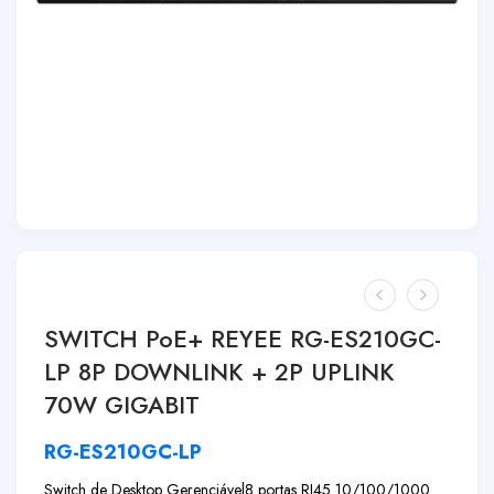
SWITCH PoE+ REYEE RG-ES210GC-
LP 8P DOWNLINK + 2P UPLINK
70W GIGABIT
RG-ES210GC-LP
Switch de Desktop Gerenciável
8 portas RJ45 10/100/1000