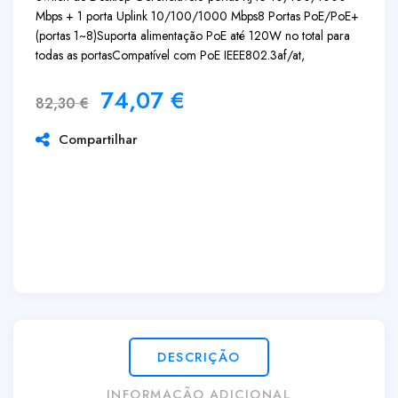
Mbps + 1 porta Uplink 10/100/1000 Mbps
8 Portas PoE/PoE+
(portas 1~8)
Suporta alimentação PoE até 120W no total para
todas as portas
Compatível com PoE IEEE802.3af/at,
74,07
€
82,30
€
Compartilhar
DESCRIÇÃO
INFORMAÇÃO ADICIONAL