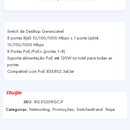
Switch de Desktop Gerenciável
8 portas RJ45 10/100/1000 Mbps + 1 porta Uplink
10/100/1000 Mbps
8 Portas PoE/PoE+ (portas 1~8)
Suporta alimentação PoE até 120W no total para todas as
portas
Compatível com PoE IEEE802.3af/at
SKU:
RG-ES209GC-P
Categorias:
Networking
,
Promoções
,
Switches
Brand:
Ruijie