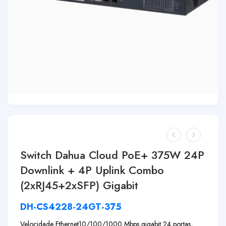
Switch Dahua Cloud PoE+ 375W 24P
Downlink + 4P Uplink Combo
(2xRJ45+2xSFP) Gigabit
DH-CS4228-24GT-375
Velocidade Ethernet10/100/1000 Mbps gigabit 24 portas,