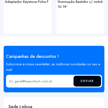
Adaptador Keystone Ficha F
Iluminação Bastidor c/ switch
1U 19″
Campanhas de descontos !
Subscreva a nossa newsletter, as melhores novidades no seu e-
mail
ENVIAR
Insira o seu email
Sede Lisboa