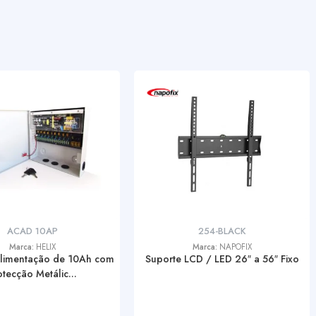
ACAD 10AP
254-BLACK
Marca:
HELIX
Marca:
NAPOFIX
Alimentação de 10Ah com
Suporte LCD / LED 26″ a 56″ Fixo
otecção Metálic...