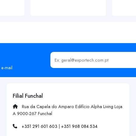
Insira o seu email
 e-mail
Filial Funchal
Rua da Capela do Amparo Edifício Alpha Living Loja
A 9000-267 Funchal
+351 291 601 603
|
+351 968 084 534