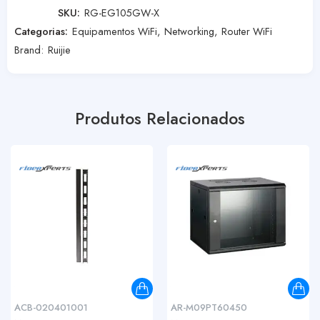
SKU:
RG-EG105GW-X
Categorias:
Equipamentos WiFi
,
Networking
,
Router WiFi
Brand:
Ruijie
Produtos Relacionados
ACB-020401001
AR-M09PT60450