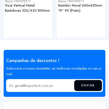
Marca:
FIBERXPERTS
Marca:
FIBERXPERTS
Guia Vertical Metal
Bastidor Mural 600x450mm
Bastidores 32U/42U 800mm
19” 9U (Preto)
Campanhas de descontos !
Subscreva a nossa newsletter, as melhores novidades no seu e-
mail
ENVIAR
Insira o seu email