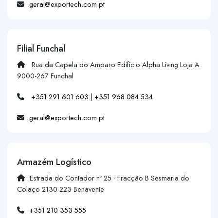
geral@exportech.com.pt
Filial Funchal
Rua da Capela do Amparo Edifício Alpha Living Loja A
9000-267 Funchal
+351 291 601 603
|
+351 968 084 534
geral@exportech.com.pt
Armazém Logístico
Estrada do Contador nº 25 - Fracção B Sesmaria do
Colaço 2130-223 Benavente
+351 210 353 555