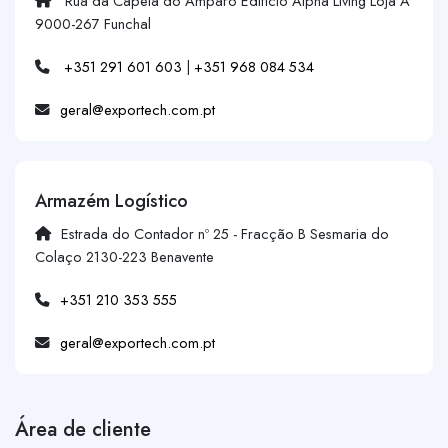
Rua da Capela do Amparo Edifício Alpha Living Loja A
9000-267 Funchal
+351 291 601 603
|
+351 968 084 534
geral@exportech.com.pt
Armazém Logístico
Estrada do Contador nº 25 - Fracção B Sesmaria do
Colaço 2130-223 Benavente
+351 210 353 555
geral@exportech.com.pt
Área de cliente