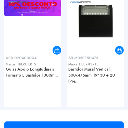
ACB-020400004
AR-M05PT50475
Marca:
FIBERXPERTS
Marca:
FIBERXPERTS
Guias Apoio Longitudinais
Bastidor Mural Vertical
Formato L Bastidor 1000m...
500x475mm 19″ 3U + 2U
(Pre...