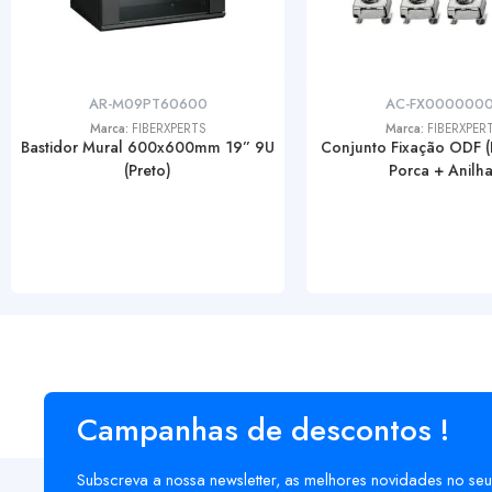
AR-M09PT60600
AC-FX0000000
Marca:
FIBERXPERTS
Marca:
FIBERXPER
Bastidor Mural 600x600mm 19” 9U
Conjunto Fixação ODF (
(Preto)
Porca + Anilha
Campanhas de descontos !
Subscreva a nossa newsletter, as melhores novidades no seu