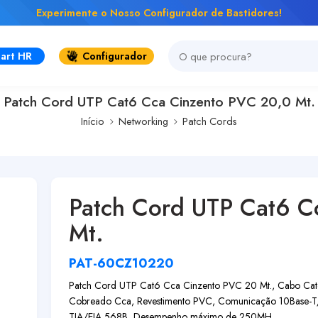
Experimente o Nosso Configurador de Bastidores!
art HR
Configurador
Patch Cord UTP Cat6 Cca Cinzento PVC 20,0 Mt.
Início
Networking
Patch Cords
Patch Cord UTP Cat6 C
Mt.
PAT-60CZ10220
Patch Cord UTP Cat6 Cca Cinzento PVC 20 Mt., Cabo Cat6
Cobreado Cca, Revestimento PVC, Comunicação 10Base-
TIA/EIA 568B, Desempenho máximo de 250MH...