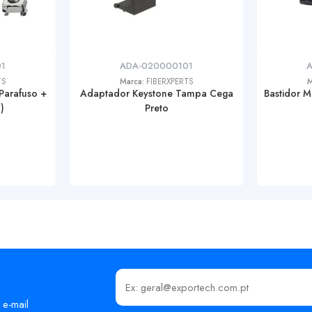
1
ADA-020000101
TS
Marca:
FIBERXPERTS
M
Parafuso +
Adaptador Keystone Tampa Cega
Bastidor 
)
Preto
Insira o seu email
 e-mail