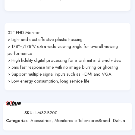
32” FHD Monitor
> Light and cost-effective plastic housing
> 178°H/178°V extra-wide viewing angle for overall viewing
performance
> High fidelity digital processing for a brilliant and vivid video
> 5ms fast response time with no image blurring or ghosting
> Support multiple signal inputs such as HDMI and VGA
> Low energy consumption, long service life
SKU:
LM32-B200
Categorias:
Acessórios
,
Monitores e Televisores
Brand:
Dahua