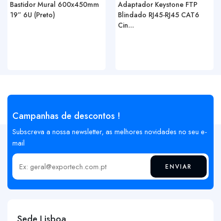
Bastidor Mural 600x450mm
Adaptador Keystone FTP
19” 6U (Preto)
Blindado RJ45-RJ45 CAT6
Cin...
Campanhas de descontos !
Subscreva a nossa newsletter, as melhores novidades no seu e-
mail
ENVIAR
Insira o seu email
Sede Lisboa