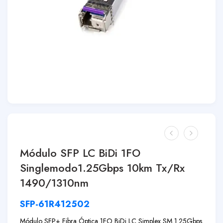
Módulo SFP LC BiDi 1FO
Singlemodo1.25Gbps 10km Tx/Rx
1490/1310nm
SFP-61R412502
Módulo SFP+ Fibra Óptica 1FO BiDi LC Simplex SM 1.25Gbps