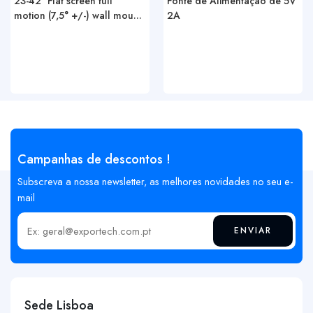
23-42″ Flat screen full
Fonte de Alimentação de 5V
motion (7,5° +/-) wall mou...
2A
Campanhas de descontos !
Subscreva a nossa newsletter, as melhores novidades no seu e-
mail
ENVIAR
Insira o seu email
Sede Lisboa