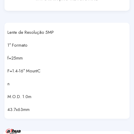
Lente de Resolução 5MP
1″ Formato
f=25mm
F=1.4-16″ MountC
n
M.O.D. 1.0m
43.7x63mm