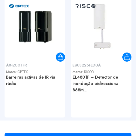
AX-200TFR
E8US225FLD0A
Marca:
OPTEX
Marca:
RISCO
Barreiras activas de IR via
EL4801F – Detector de
rádio
inundação bidireccional
868M...