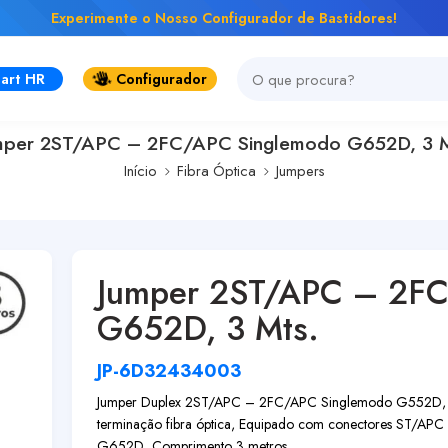
Experimente o Nosso Configurador de Bastidores!
art HR
Configurador
mper 2ST/APC – 2FC/APC Singlemodo G652D, 3 M
Início
Fibra Óptica
Jumpers
Jumper 2ST/APC – 2F
G652D, 3 Mts.
JP-6D32434003
Jumper Duplex 2ST/APC – 2FC/APC Singlemodo G552D, 3 Mts
terminação fibra óptica, Equipado com conectores ST/APC
G652D, Comprimento 3 metros,...