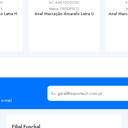
0H
AC-AML100000U
A
TS
Marca:
FIBERXPERTS
M
o Letra H
Anel Marcação Amarelo Letra U
Anel Marc
Insira o seu email
 e-mail
Filial Funchal