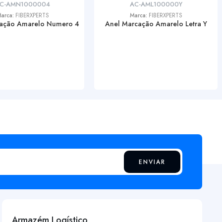
C-AMN1000004
AC-AML100000Y
arca:
FIBERXPERTS
Marca:
FIBERXPERTS
ação Amarelo Numero 4
Anel Marcação Amarelo Letra Y
ENVIAR
Armazém Logístico