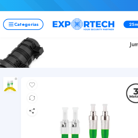
Categorias
2Sm
Ju