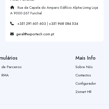
Rua da Capela do Amparo Edifício Alpha Living Loja
A 9000-267 Funchal
+351 291 601 603
|
+351 968 084 534
geral@exportech.com.pt
mulários
Mais Info
a de Parceiros
Sobre Nós
a RMA
Contactos
Configurador
2smart HR