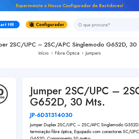
Experimente o Nosso Configurador de Bastidores!
art HR
Configurador
per 2SC/UPC – 2SC/APC Singlemodo G652D, 30 
Início
Fibra Óptica
Jumpers
Jumper 2SC/UPC – 2S
G652D, 30 Mts.
JP-6D31314030
Jumper Duplex 2SC/UPC – 2SC/APC Singlemodo G552D, 30 M
terminação fibra óptica, Equipado com conectores SC/UP
G652D, Comprimento 30 metro...