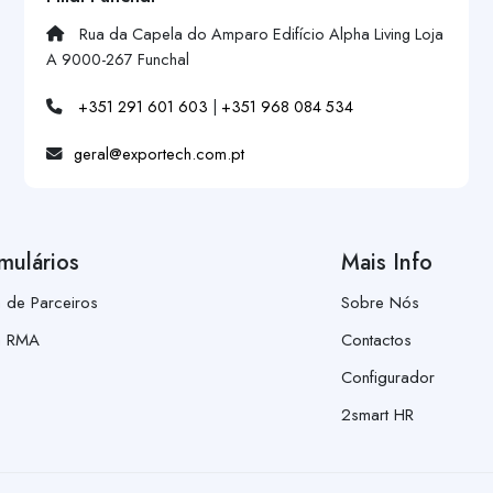
Rua da Capela do Amparo Edifício Alpha Living Loja
A 9000-267 Funchal
+351 291 601 603
|
+351 968 084 534
geral@exportech.com.pt
mulários
Mais Info
a de Parceiros
Sobre Nós
a RMA
Contactos
Configurador
2smart HR