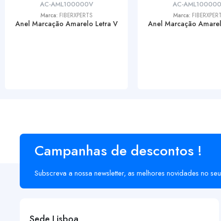
AC-AML100000V
AC-AML10000
Marca:
FIBERXPERTS
Marca:
FIBERXPER
Anel Marcação Amarelo Letra V
Anel Marcação Amarel
Campanhas de descontos !
Subscreva a nossa newsletter, as melhores novidades no seu
Sede Lisboa