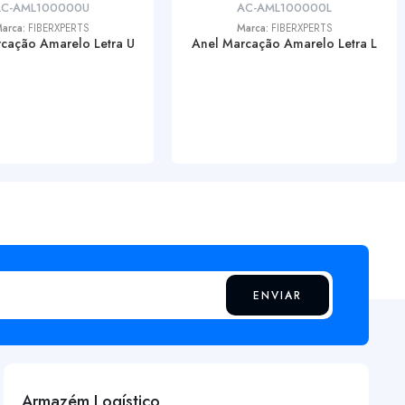
AC-AML100000U
AC-AML100000L
arca:
FIBERXPERTS
Marca:
FIBERXPERTS
cação Amarelo Letra U
Anel Marcação Amarelo Letra L
ENVIAR
Armazém Logístico