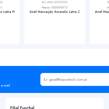
0H
AC-AML100000C
TS
Marca:
FIBERXPERTS
M
o Letra H
Anel Marcação Amarelo Letra C
Anel Mar
Insira o seu email
 e-mail
Filial Funchal