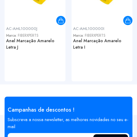
AC-AML100000J
AC-AML100000I
Marca:
FIBERXPERTS
Marca:
FIBERXPERTS
Anel Marcação Amarelo
Anel Marcação Amarelo
Letra J
Letra I
Campanhas de descontos !
Subscreva a nossa newsletter, as melhores novidades no seu e-
mail