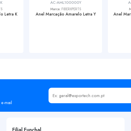
0K
AC-AML100000Y
A
TS
Marca:
FIBERXPERTS
M
o Letra K
Anel Marcação Amarelo Letra Y
Anel Mar
Insira o seu email
 e-mail
Filial Funchal