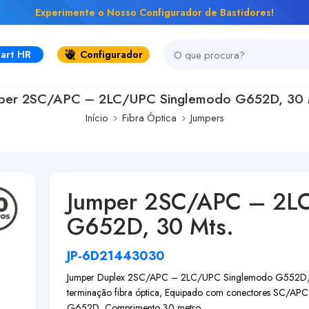
Experimente o Nosso Configurador de Bastidores!
art HR
Configurador
per 2SC/APC – 2LC/UPC Singlemodo G652D, 30 
Início
Fibra Óptica
Jumpers
Jumper 2SC/APC – 2L
G652D, 30 Mts.
JP-6D21443030
Jumper Duplex 2SC/APC – 2LC/UPC Singlemodo G552D, 30 Mt
terminação fibra óptica, Equipado com conectores SC/AP
G652D, Comprimento 30 metro...