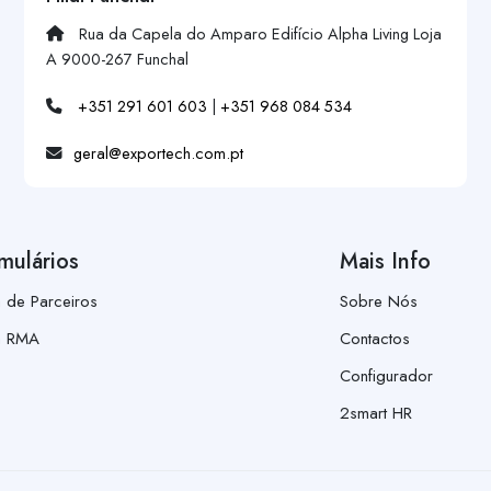
Rua da Capela do Amparo Edifício Alpha Living Loja
A 9000-267 Funchal
+351 291 601 603
|
+351 968 084 534
geral@exportech.com.pt
mulários
Mais Info
a de Parceiros
Sobre Nós
a RMA
Contactos
Configurador
2smart HR