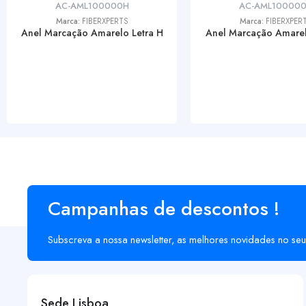
AC-AML100000H
AC-AML10000
Marca:
FIBERXPERTS
Marca:
FIBERXPER
Anel Marcação Amarelo Letra H
Anel Marcação Amarel
Campanhas de descontos !
Subscreva a nossa newsletter, as melhores novidades no seu
Sede Lisboa