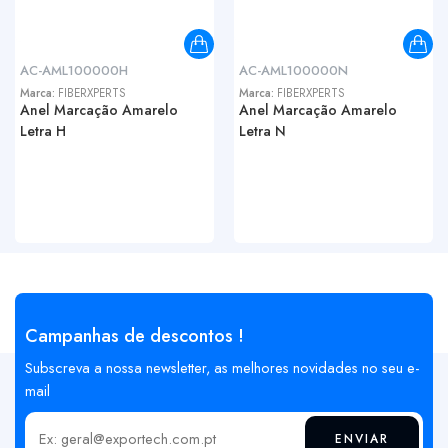
AC-AML100000H
AC-AML100000N
Marca:
FIBERXPERTS
Marca:
FIBERXPERTS
Anel Marcação Amarelo
Anel Marcação Amarelo
Letra H
Letra N
Campanhas de descontos !
Subscreva a nossa newsletter, as melhores novidades no seu e-
mail
ENVIAR
Insira o seu email