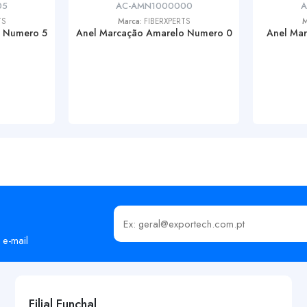
05
AC-AMN1000000
A
TS
Marca:
FIBERXPERTS
M
o Numero 5
Anel Marcação Amarelo Numero 0
Anel Mar
Insira o seu email
 e-mail
Filial Funchal