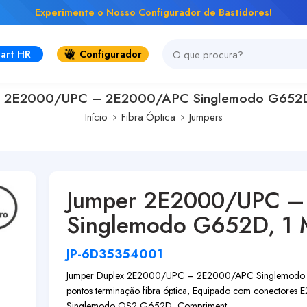
Experimente o Nosso Configurador de Bastidores!
art HR
Configurador
r 2E2000/UPC – 2E2000/APC Singlemodo G652D,
Início
Fibra Óptica
Jumpers
Jumper 2E2000/UPC 
Singlemodo G652D, 1 
JP-6D35354001
Jumper Duplex 2E2000/UPC – 2E2000/APC Singlemodo G552D
pontos terminação fibra óptica, Equipado com conectore
Singlemodo OS2 G652D, Compriment...