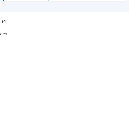
 Mt.
ptica