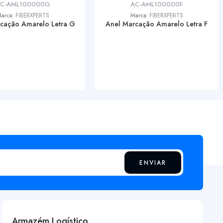
C-AML100000G
AC-AML100000F
arca:
FIBERXPERTS
Marca:
FIBERXPERTS
cação Amarelo Letra G
Anel Marcação Amarelo Letra F
ENVIAR
Armazém Logístico