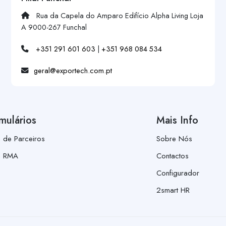
Rua da Capela do Amparo Edifício Alpha Living Loja
A 9000-267 Funchal
+351 291 601 603
|
+351 968 084 534
geral@exportech.com.pt
mulários
Mais Info
a de Parceiros
Sobre Nós
a RMA
Contactos
Configurador
2smart HR