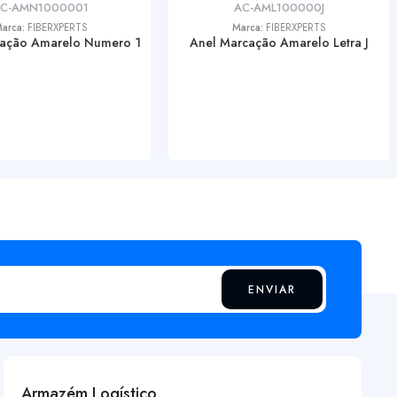
C-AMN1000001
AC-AML100000J
arca:
FIBERXPERTS
Marca:
FIBERXPERTS
cação Amarelo Numero 1
Anel Marcação Amarelo Letra J
ENVIAR
Armazém Logístico