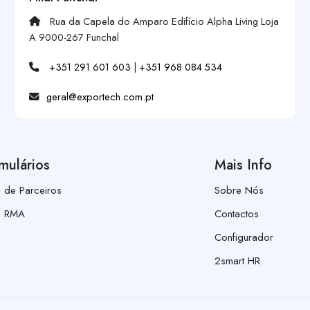
Rua da Capela do Amparo Edifício Alpha Living Loja
A 9000-267 Funchal
+351 291 601 603
|
+351 968 084 534
geral@exportech.com.pt
mulários
Mais Info
a de Parceiros
Sobre Nós
a RMA
Contactos
Configurador
2smart HR