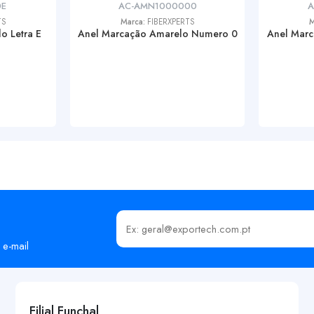
0E
AC-AMN1000000
A
TS
Marca:
FIBERXPERTS
M
o Letra E
Anel Marcação Amarelo Numero 0
Anel Mar
Insira o seu email
 e-mail
Filial Funchal