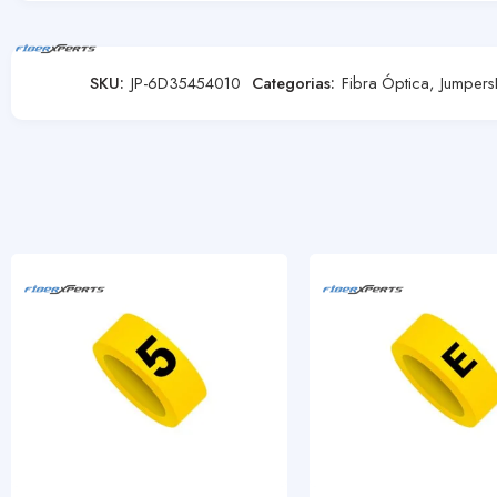
SKU:
JP-6D35454010
Categorias:
Fibra Óptica
,
Jumpers