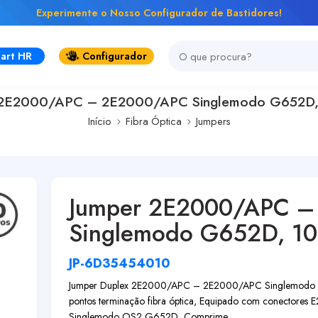
Experimente o Nosso Configurador de Bastidores!
art HR
Configurador
 2E2000/APC – 2E2000/APC Singlemodo G652D, 
Início
Fibra Óptica
Jumpers
Jumper 2E2000/APC 
Singlemodo G652D, 10
JP-6D35454010
Jumper Duplex 2E2000/APC – 2E2000/APC Singlemodo G552D
pontos terminação fibra óptica, Equipado com conectores
Singlemodo OS2 G652D, Comprime...