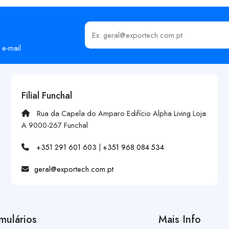
Insira o seu email
 e-mail
Filial Funchal
Rua da Capela do Amparo Edifício Alpha Living Loja
A 9000-267 Funchal
+351 291 601 603
|
+351 968 084 534
geral@exportech.com.pt
mulários
Mais Info