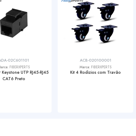
ADA-02C601101
ACB-020100001
arca:
FIBERXPERTS
Marca:
FIBERXPERTS
 Keystone UTP RJ45-RJ45
Kit 4 Rodizios com Travão
CAT6 Preto