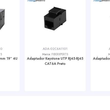
00
ADA-02C6A1101
TS
Marca:
FIBERXPERTS
M
0mm 19” 4U
Adaptador Keystone UTP RJ45-RJ45
Adaptador
CAT6A Preto