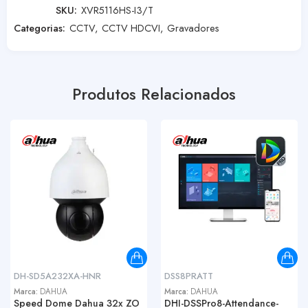
SKU:
XVR5116HS-I3/T
Categorias:
CCTV
,
CCTV HDCVI
,
Gravadores
Produtos Relacionados
DH-SD5A232XA-HNR
DSS8PRATT
Marca:
DAHUA
Marca:
DAHUA
Speed Dome Dahua 32x ZO
DHI-DSSPro8-Attendance-