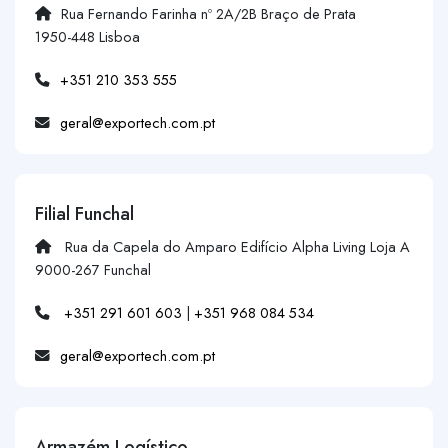
Rua Fernando Farinha nº 2A/2B Braço de Prata
1950-448 Lisboa
+351 210 353 555
geral@exportech.com.pt
Filial Funchal
Rua da Capela do Amparo Edifício Alpha Living Loja A
9000-267 Funchal
+351 291 601 603
|
+351 968 084 534
geral@exportech.com.pt
Armazém Logístico