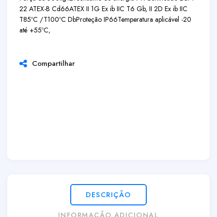
22 ATEX-B Cd66
ATEX II 1G Ex ib IIC T6 Gb, II 2D Ex ib IIC
T85ºC /T100ºC Db
Proteção IP66
Temperatura aplicável -20
até +55ºC,
Compartilhar
DESCRIÇÃO
INFORMAÇÃO ADICIONAL