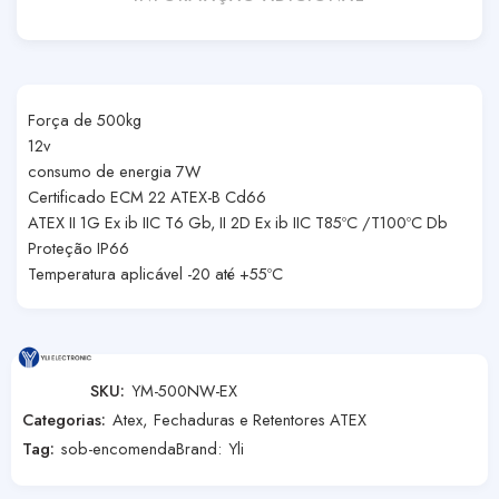
Força de 500kg
12v
consumo de energia 7W
Certificado ECM 22 ATEX-B Cd66
ATEX II 1G Ex ib IIC T6 Gb, II 2D Ex ib IIC T85ºC /T100ºC Db
Proteção IP66
Temperatura aplicável -20 até +55ºC
SKU:
YM-500NW-EX
Categorias:
Atex
,
Fechaduras e Retentores ATEX
Tag:
sob-encomenda
Brand:
Yli