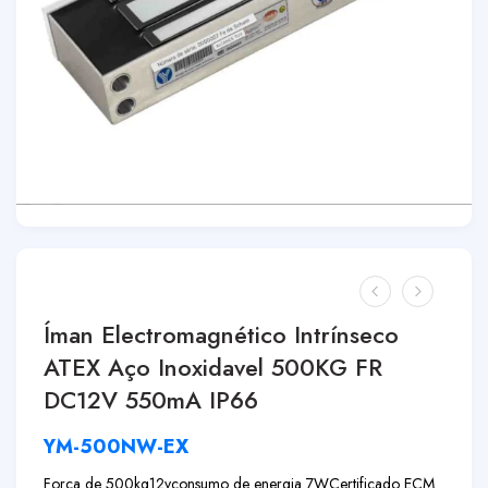
Íman Electromagnético Intrínseco
ATEX Aço Inoxidavel 500KG FR
DC12V 550mA IP66
YM-500NW-EX
Força de 500kg
12v
consumo de energia 7W
Certificado ECM