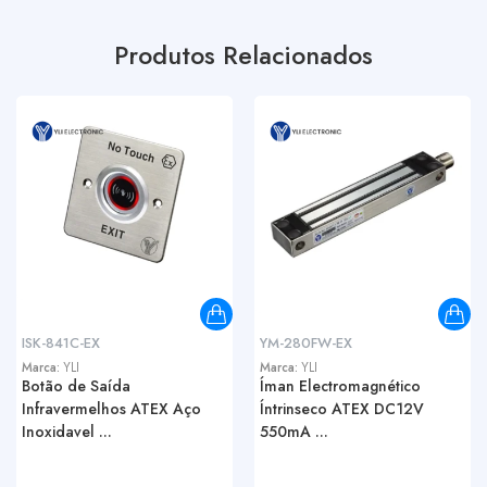
Produtos Relacionados
ISK-841C-EX
YM-280FW-EX
Marca:
YLI
Marca:
YLI
Botão de Saída
Íman Electromagnético
Infravermelhos ATEX Aço
Íntrinseco ATEX DC12V
Inoxidavel ...
550mA ...