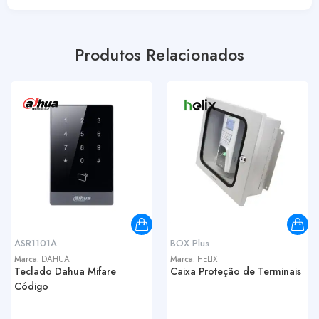
Produtos Relacionados
ASR1101A
BOX Plus
Marca:
DAHUA
Marca:
HELIX
Teclado Dahua Mifare
Caixa Proteção de Terminais
Código