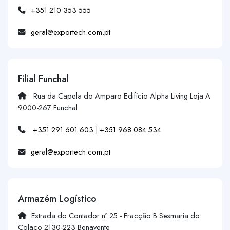
+351 210 353 555
geral@exportech.com.pt
Filial Funchal
Rua da Capela do Amparo Edifício Alpha Living Loja A
9000-267 Funchal
+351 291 601 603
|
+351 968 084 534
geral@exportech.com.pt
Armazém Logístico
Estrada do Contador nº 25 - Fracção B Sesmaria do
Colaço 2130-223 Benavente