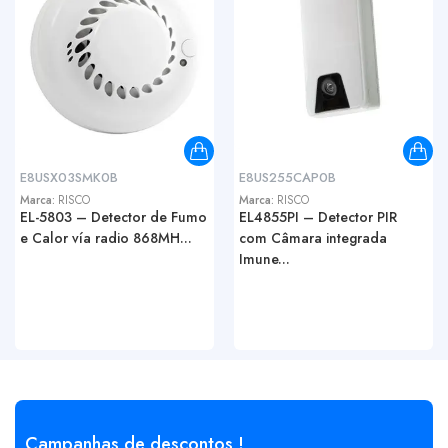
E8USX03SMK0B
E8US255CAP0B
Marca:
RISCO
Marca:
RISCO
EL-5803 – Detector de Fumo
EL4855PI – Detector PIR
e Calor vía radio 868MH...
com Câmara integrada
Imune...
Campanhas de descontos !