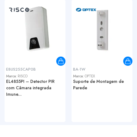
E8US255CAP0B
BA-1W
Marca:
RISCO
Marca:
OPTEX
EL4855PI – Detector PIR
Suporte de Montagem de
com Câmara integrada
Parede
Imune...