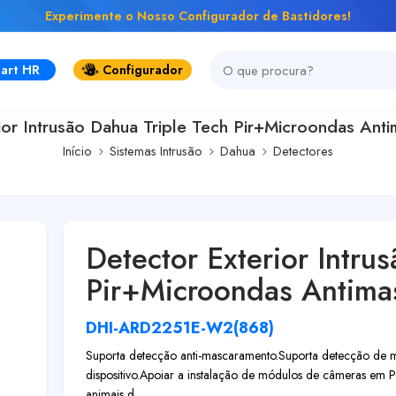
Experimente o Nosso Configurador de Bastidores!
art HR
Configurador
ior Intrusão Dahua Triple Tech Pir+Microondas An
Início
Sistemas Intrusão
Dahua
Detectores
Detector Exterior Intru
Pir+Microondas Antim
DHI-ARD2251E-W2(868)
Suporta detecção anti-mascaramento.
Suporta detecção de 
dispositivo.
Apoiar a instalação de módulos de câmeras em P
animais d...