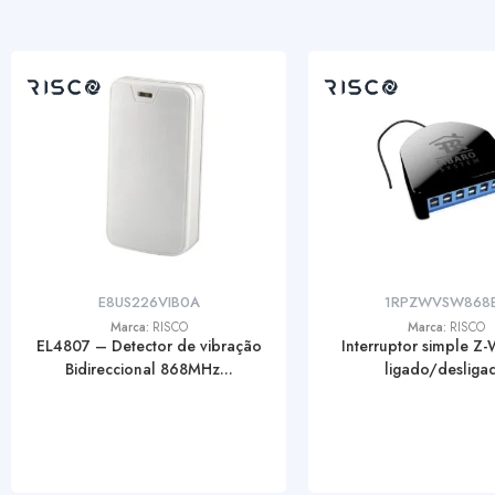
E8US226VIB0A
1RPZWVSW868
Marca:
RISCO
Marca:
RISCO
EL4807 – Detector de vibração
Interruptor simple Z
Bidireccional 868MHz...
ligado/desliga