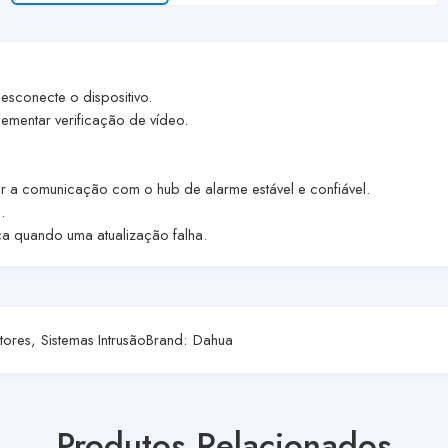
sconecte o dispositivo.
mentar verificação de vídeo.
ar a comunicação com o hub de alarme estável e confiável.
.
a quando uma atualização falha.
tores
,
Sistemas Intrusão
Brand:
Dahua
Produtos Relacionados