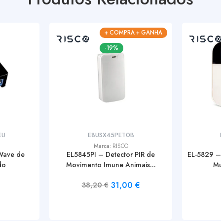
+ COMPRA + GANHA
-19%
EU
E8USX45PET0B
Marca:
RISCO
-Wave de
EL5845PI – Detector PIR de
EL-5829 –
do
Movimento Imune Animais...
Mu
31,00
€
38,20
€