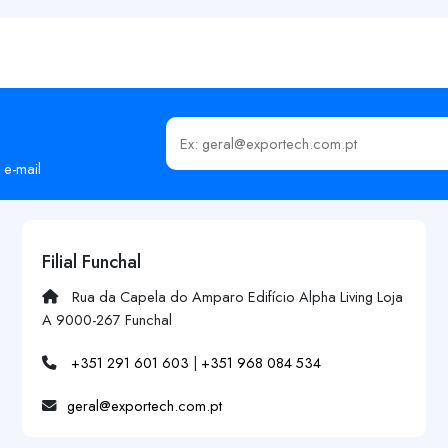
Insira o seu email
 e-mail
Filial Funchal
Rua da Capela do Amparo Edifício Alpha Living Loja
A 9000-267 Funchal
+351 291 601 603
|
+351 968 084 534
geral@exportech.com.pt