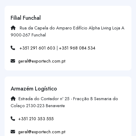
Filial Funchal
Rua da Capela do Amparo Edifício Alpha Living Loja A
9000-267 Funchal
+351 291 601 603
|
+351 968 084 534
geral@exportech.com.pt
Armazém Logístico
Estrada do Contador nº 25 - Fracção B Sesmaria do
Colaço 2130-223 Benavente
+351 210 353 555
geral@exportech.com.pt