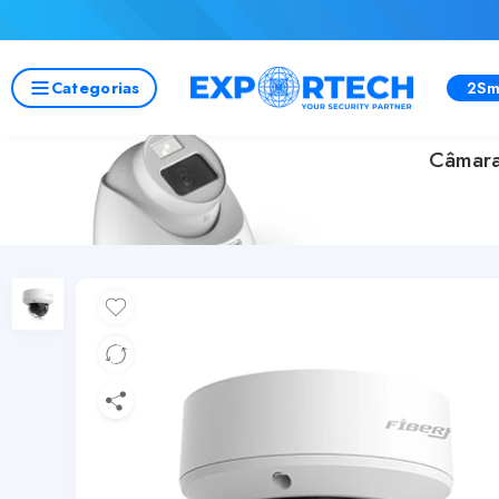
Categorias
2Sm
Câmara