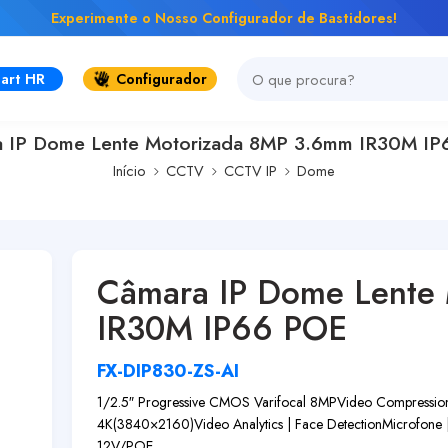
Experimente o Nosso Configurador de Bastidores!
art HR
Configurador
 IP Dome Lente Motorizada 8MP 3.6mm IR30M I
Início
CCTV
CCTV IP
Dome
Câmara IP Dome Lente
IR30M IP66 POE
FX-DIP830-ZS-AI
1/2.5″ Progressive CMOS Varifocal 8MP
Video Compressi
4K(3840×2160)
Video Analytics | Face Detection
Microfone |
12V/POE,...