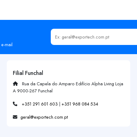
Insira o seu email
 e-mail
Filial Funchal
Rua da Capela do Amparo Edifício Alpha Living Loja
A 9000-267 Funchal
+351 291 601 603
|
+351 968 084 534
geral@exportech.com.pt