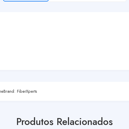
me
Brand:
FiberXperts
Produtos Relacionados