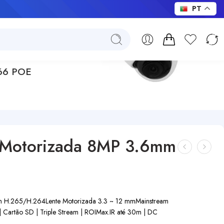
PT
P66 POE
 Motorizada 8MP 3.6mm
on H.265/H.264
Lente Motorizada 3.3 ~ 12 mm
Mainstream
 Cartão SD | Triple Stream | ROI
Max.IR até 30m | DC