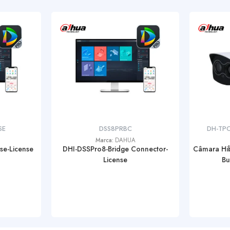
SE
DSS8PRBC
DH-TPC
Marca:
DAHUA
se-License
DHI-DSSPro8-Bridge Connector-
Câmara Hi
License
Bu