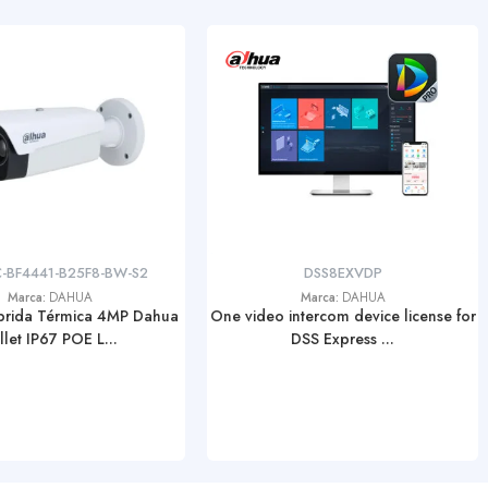
-BF4441-B25F8-BW-S2
DSS8EXVDP
Marca:
DAHUA
Marca:
DAHUA
brida Térmica 4MP Dahua
One video intercom device license for
llet IP67 POE L...
DSS Express ...