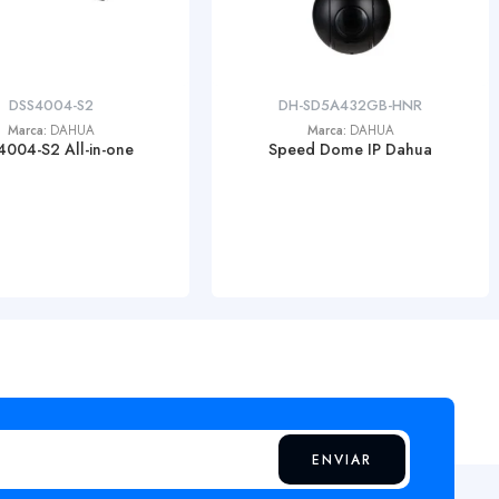
DSS4004-S2
DH-SD5A432GB-HNR
Marca:
DAHUA
Marca:
DAHUA
004-S2 All-in-one
Speed Dome IP Dahua
ENVIAR