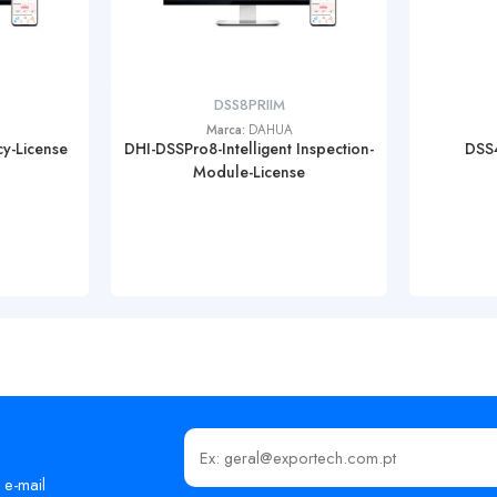
DSS8PRIIM
Marca:
DAHUA
y-License
DHI-DSSPro8-Intelligent Inspection-
DSS4
Module-License
Insira o seu email
 e-mail