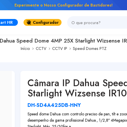
Experimente o Nosso Configurador de Bastidores!
art HR
Configurador
 Dahua Speed Dome 4MP 25X Starlight Wizsense I
Início
CCTV
CCTV IP
Speed Domes PTZ
Câmara IP Dahua Spe
Starlight Wizsense IR1
DH-SD4A425DB-HNY
Speed dome Dahua com controlo preciso de pan, tilt e zoom
desempenho da gama profissional Dahua., 1/2,8″ 4Megap
Starlight, Máx. 25/30fps a ...