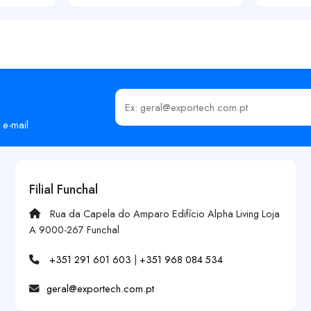
Insira o seu email
 e-mail
Filial Funchal
Rua da Capela do Amparo Edifício Alpha Living Loja
A 9000-267 Funchal
+351 291 601 603
|
+351 968 084 534
geral@exportech.com.pt