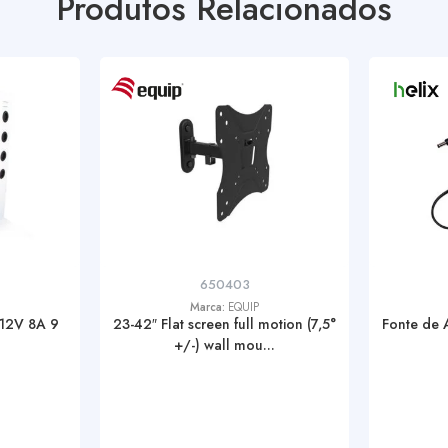
Produtos Relacionados
650403
Marca:
EQUIP
 12V 8A 9
23-42″ Flat screen full motion (7,5°
Fonte de 
+/-) wall mou...