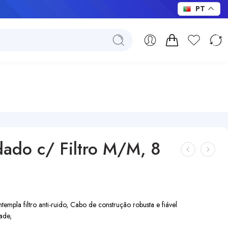
PT
do c/ Filtro M/M, 8
la filtro anti-ruido, Cabo de construção robusta e fiável
ade,