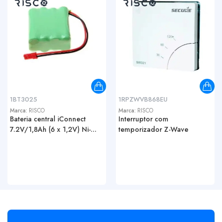
1BT3025
1RPZWVB868EU
Marca:
RISCO
Marca:
RISCO
Bateria central iConnect
Interruptor com
7.2V/1,8Ah (6 x 1,2V) Ni-...
temporizador Z-Wave