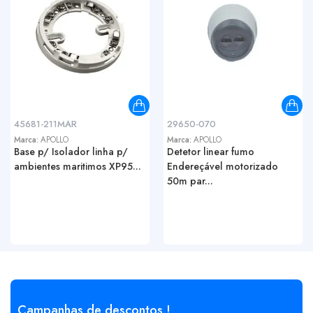
45681-211MAR
29650-070
Marca:
APOLLO
Marca:
APOLLO
Base p/ Isolador linha p/
Detetor linear fumo
ambientes maritimos XP95...
Endereçável motorizado
50m par...
Campanhas de descontos !