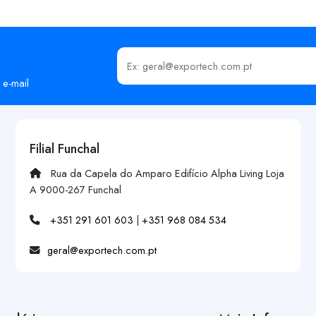
Insira o seu email
 e-mail
Filial Funchal
Rua da Capela do Amparo Edifício Alpha Living Loja
A 9000-267 Funchal
+351 291 601 603
|
+351 968 084 534
geral@exportech.com.pt