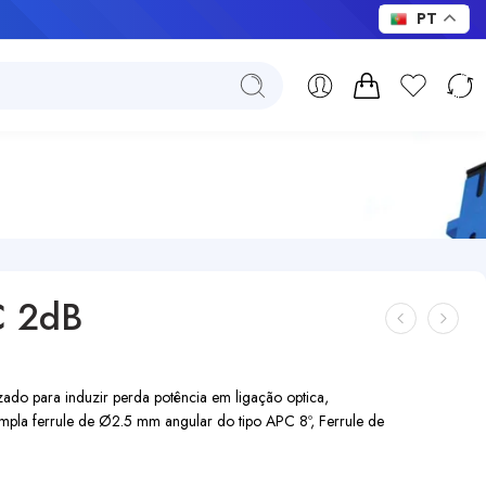
PT
C 2dB
do para induzir perda potência em ligação optica,
pla ferrule de Ø2.5 mm angular do tipo APC 8º, Ferrule de