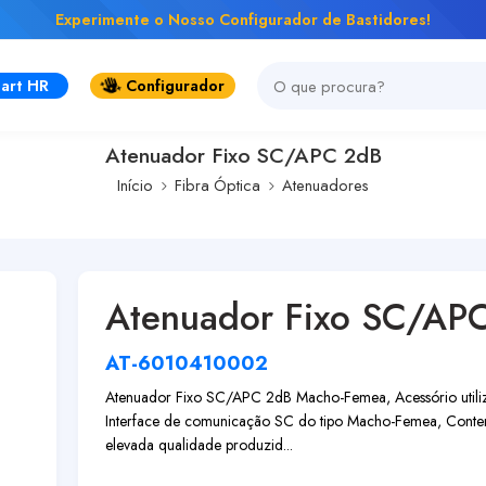
Experimente o Nosso Configurador de Bastidores!
art HR
Configurador
Atenuador Fixo SC/APC 2dB
Início
Fibra Óptica
Atenuadores
Atenuador Fixo SC/AP
AT-6010410002
Atenuador Fixo SC/APC 2dB Macho-Femea, Acessório utiliza
Interface de comunicação SC do tipo Macho-Femea, Contem
elevada qualidade produzid...