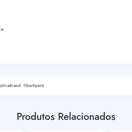
ca
Óptica
Brand:
FiberXperts
Produtos Relacionados