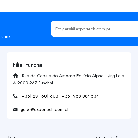
Insira o seu email
 e-mail
Filial Funchal
Rua da Capela do Amparo Edifício Alpha Living Loja
A 9000-267 Funchal
+351 291 601 603
|
+351 968 084 534
geral@exportech.com.pt