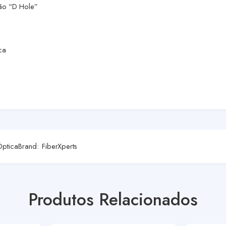
ão “D Hole”
ca
Óptica
Brand:
FiberXperts
Produtos Relacionados