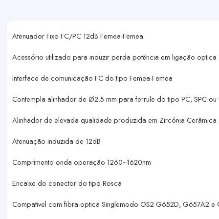
Atenuador Fixo FC/PC 12dB Femea-Femea
Acessório utilizado para induzir perda potência em ligação optica
Interface de comunicação FC do tipo Femea-Femea
Contempla alinhador de Ø2.5 mm para ferrule do tipo PC, SPC ou
Alinhador de elevada qualidade produzida em Zircónia Cerâmica
Atenuação induzida de 12dB
Comprimento onda operação 1260~1620nm
Encaixe do conector do tipo Rosca
Compativel com fibra optica Singlemodo OS2 G652D, G657A2 e