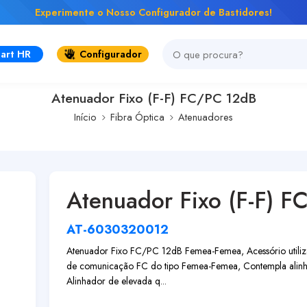
Experimente o Nosso Configurador de Bastidores!
art HR
Configurador
Atenuador Fixo (F-F) FC/PC 12dB
Início
Fibra Óptica
Atenuadores
Atenuador Fixo (F-F) 
AT-6030320012
Atenuador Fixo FC/PC 12dB Femea-Femea, Acessório utilizad
de comunicação FC do tipo Femea-Femea, Contempla alinh
Alinhador de elevada q...